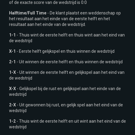
of de exacte score van de wedstrijd is 0:0
Halftime/Full Time
- De klant plaatst een weddenschap op
het resultaat aan het einde van de eerste helft en het
resultaat aan het einde van de wedstrijd.
1-1
- Thuis wint de eerste helft en thuis wint aan het eind van
de wedstrijd
X-1
- Eerste helft gelijkspel en thuis winnen de wedstrijd
2-1
- Uit winnen de eerste helft en thuis winnen de wedstrijd
1-X
- Uit winnen de eerste helft en gelijkspel aan het eind van
de wedstrijd
X-X
- Gelijkspel bij de rust en gelijkspel aan het einde van de
wedstrijd
2-X
- Uit gewonnen bij rust, en gelijk spel aan het eind van de
wedstrijd
1-2
- Thuis wint de eerste helft en uit wint aan het eind van de
wedstrijd