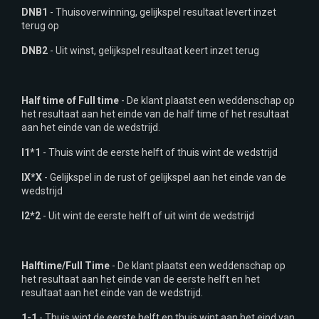
DNB1
- Thuisoverwinning, gelijkspel resultaat levert inzet
terug op
DNB2
- Uit winst, gelijkspel resultaat keert inzet terug
Half time of Full time
- De klant plaatst een weddenschap op
het resultaat aan het einde van de half time of het resultaat
aan het einde van de wedstrijd.
I1*1
- Thuis wint de eerste helft of thuis wint de wedstrijd
IX*X
- Gelijkspel in de rust of gelijkspel aan het einde van de
wedstrijd
I2*2
- Uit wint de eerste helft of uit wint de wedstrijd
Halftime/Full Time
- De klant plaatst een weddenschap op
het resultaat aan het einde van de eerste helft en het
resultaat aan het einde van de wedstrijd.
1-1
- Thuis wint de eerste helft en thuis wint aan het eind van