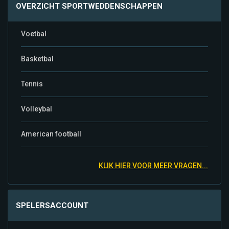
OVERZICHT SPORTWEDDENSCHAPPEN
Voetbal
Basketbal
Tennis
Volleybal
American football
KLIK HIER VOOR MEER VRAGEN...
SPELERSACCOUNT