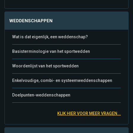
WEDDENSCHAPPEN
Wat is dat eigenlijk, een weddenschap?
Basisterminologie van het sportwedden
Woordenlijst van het sportwedden
Enkelvoudige, combi- en systeemweddenschappen
Doelpunten-weddenschappen
KLIK HIER VOOR MEER VRAGEN...