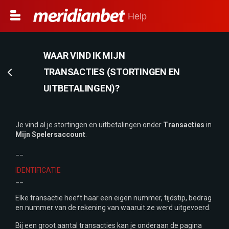
Help
WAAR VIND IK MIJN
TRANSACTIES (STORTINGEN EN
UITBETALINGEN)?
Je vind al je stortingen en uitbetalingen onder
Transacties
in
Mijn Spelersaccount
.
__
IDENTIFICATIE
__
Elke transactie heeft haar een eigen nummer, tijdstip, bedrag
en nummer van de rekening van waaruit ze werd uitgevoerd.
Bij een groot aantal transacties kan je onderaan de pagina