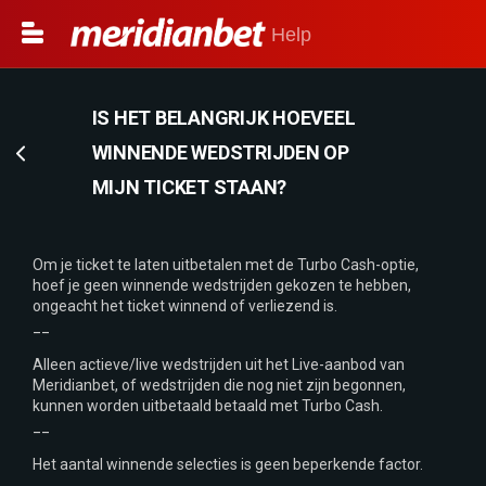
Help
IS HET BELANGRIJK HOEVEEL
WINNENDE WEDSTRIJDEN OP
MIJN TICKET STAAN?
Om je ticket te laten uitbetalen met de Turbo Cash-optie,
hoef je geen winnende wedstrijden gekozen te hebben,
ongeacht het ticket winnend of verliezend is.
__
Alleen actieve/live wedstrijden uit het Live-aanbod van
Meridianbet, of wedstrijden die nog niet zijn begonnen,
kunnen worden uitbetaald betaald met Turbo Cash.
__
Het aantal winnende selecties is geen beperkende factor.