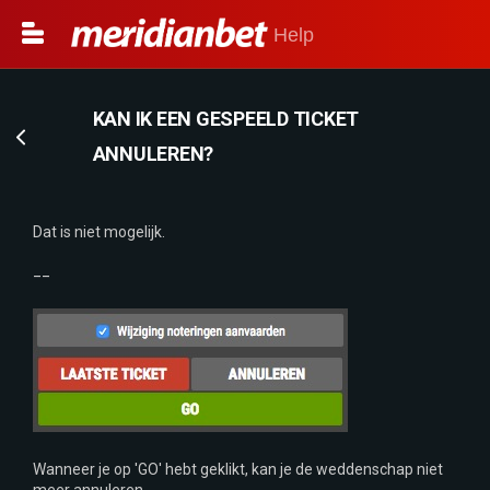
Help
KAN IK EEN GESPEELD TICKET
ANNULEREN?
Dat is niet mogelijk.
__
Wanneer je op 'GO' hebt geklikt, kan je de weddenschap niet